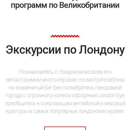
программ по Великобритании
Экскурсии по Лондону
Познакомтесь с Лондоном во всем его
неповторимом многообразии: посмотрите вблизи
на знаменитый Биг Бен, полюбуйтесь панорамой
города с огромного колеса обозрения London Eye,
приобщитесь к сокровищам английской и мировой
культуры в самых популярных лондонских музеях