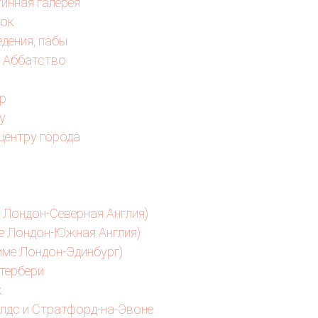
инная галерея
мок
едения, пабы
е Аббатство
р
у
центру города
 Лондон-Северная Англия)
е Лондон-Южная Англия)
мме Лондон-Эдинбург)
тербери
ж
лдс и Стратфорд-на-Эвоне