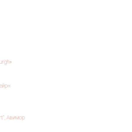
urgh»
Нейрн
rt", Авимор