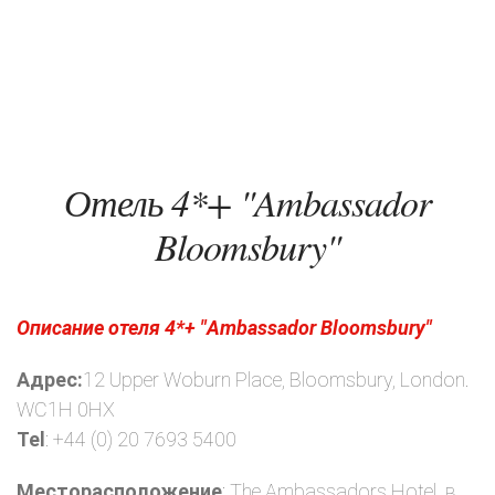
Отель 4*+ "Ambassador
Bloomsbury"
Описание отеля 4*+ "Ambassador Bloomsbury"
Адрес:
12 Upper Woburn Place, Bloomsbury, London.
WC1H 0HX
Tel
: +44 (0) 20 7693 5400
Месторасположение
: The Ambassadors Hotel в