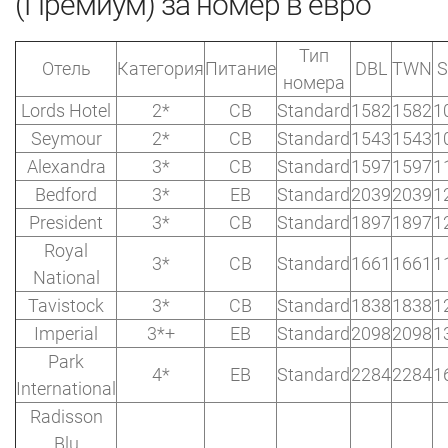
(Премиум) за номер в евро
Тип
Отель
Категория
Питание
DBL
TWN
S
номера
Lords Hotel
2*
CB
Standard
1582
1582
1
Seymour
2*
CB
Standard
1543
1543
1
Alexandra
3*
CB
Standard
1597
1597
1
Bedford
3*
EB
Standard
2039
2039
1
President
3*
CB
Standard
1897
1897
1
Royal
3*
CB
Standard
1661
1661
1
National
Tavistock
3*
CB
Standard
1838
1838
1
Imperial
3*+
EB
Standard
2098
2098
1
Park
4*
EB
Standard
2284
2284
1
International
Radisson
Blu