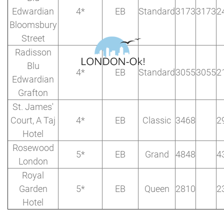
Edwardian
4*
EB
Standard
3173
3173
2
Bloomsbury
Street
Radisson
Blu
4*
EB
Standard
3055
3055
2
Edwardian
Grafton
St. James'
Court, A Taj
4*
EB
Classic
3468
2
Hotel
Rosewood
5*
EB
Grand
4848
4
London
Royal
Garden
5*
EB
Queen
2810
2
Hotel