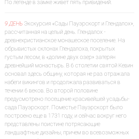
По легенде в замке живет пять привидений.
9 ДЕНЬ
Экскурсия «Сады Пауэрскорт и Глендалох»,
рассчитанная на целый день. Глендалох -
древнехристианское монашеское поселение. На
обрывистых склонах Глендалоха, покрытых
густым лесом, в «долине двух озер» затерян
древнейший монастырь. В 6 столетии святой Кевин
основал здесь общину, которая не раз отражала
набеги викингов и продолжала развиваться в
течении 6 веков. Во второй половине
предусмотрено посещение красивейшей усадьбы-
сада Пауэрскорт. Поместье Пауэрскорт было
построено еще в 1731 году, и сейчас вокруг него
представлены поистине потрясающие
ландшафтные дизайны, причем во всевозможных