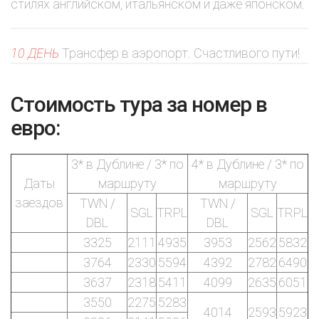
стилях английском, итальянском и даже японском.
10 ДЕНЬ
Трансфер в аэропорт. Счастливого пути!
Стоимость тура за номер в
евро:
3* в Дублине / 3* по
4* в Дублине / 3* по
Даты
маршруту
маршруту
заездов
TWN /
TWN /
SGL
TRPL
SGL
TRPL
DBL
DBL
3325
2111
4935
3953
2562
5832
3764
2330
5594
4392
2782
6490
3637
2318
5411
4099
2635
6051
3550
2275
5283
4014
2593
5923