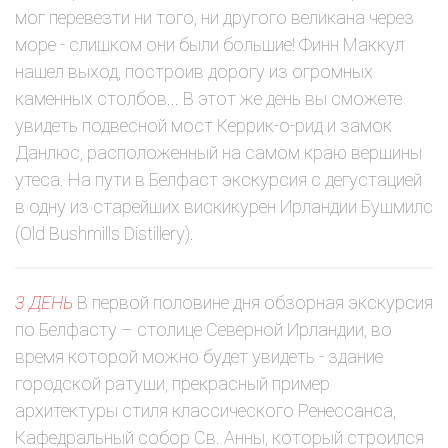
мог перевезти ни того, ни другого великана через
море - слишком они были большие! Финн Маккул
нашел выход, построив дорогу из огромных
каменных столбов... В этот же день вы сможете
увидеть подвесной мост Керрик-о-рид и замок
Данлюс, расположенный на самом краю вершины
утеса. На пути в Белфаст экскурсия с дегустацией
в одну из старейших вискикурен Ирландии Бушмилс
(Old Bushmills Distillery).
3 ДЕНЬ
В первой половине дня обзорная экскурсия
по Белфасту – столице Северной Ирландии, во
время которой можно будет увидеть - здание
городской ратуши, прекрасный пример
архитектуры стиля классического Ренессанса,
Кафедральный собор Св. Анны, который строился