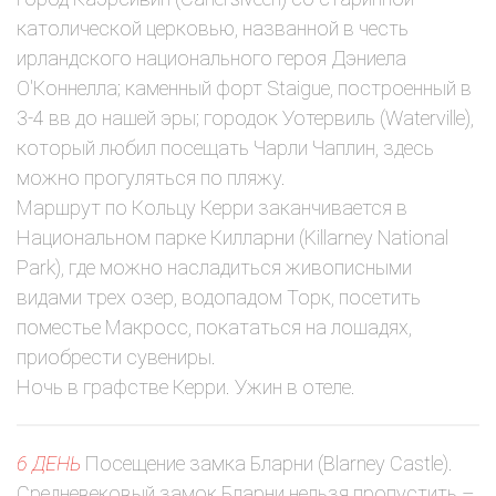
католической церковью, названной в честь
ирландского национального героя Дэниела
О'Коннелла; каменный форт Staigue, построенный в
3-4 вв до нашей эры; городок Уотервиль (Waterville),
который любил посещать Чарли Чаплин, здесь
можно прогуляться по пляжу.
Маршрут по Кольцу Керри заканчивается в
Национальном парке Килларни (Killarney National
Park), где можно насладиться живописными
видами трех озер, водопадом Торк, посетить
поместье Макросс, покататься на лошадях,
приобрести сувениры.
Ночь в графстве Керри. Ужин в отеле.
6 ДЕНЬ
Посещение замка Бларни (Blarney Castle).
Средневековый замок Бларни нельзя пропустить –