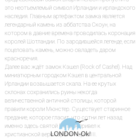
это неотъемлемый символ Ирландии и ирландского
наследия. Главным артефактом замка является
легендарный камень из аббатства Скоун, на
котором в давние времена проводилась коронация
королей Шотландии. По зародившейся легенде, если
поцеловать камень, можно овладеть даром
красноречия.
Далее вас ждёт замок Кэшел (Rock of Cashel). Над
миниатюрным городком Кэшел в центральной
Ирландии возвышается скала. На ее крутых
склонах сохранились руины некогда
величественной античной столицы, которой
правили короли Мюнстер. Существует старинное
предание, которое гласит, что сотни лет назад
именно здесь святой Патрик привел к
христианской вере короля Корка III.