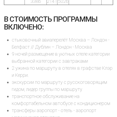
3386
2141
5026
В СТОИМОСТЬ ПРОГРАММЫ
ВКЛЮЧЕНО:
стыковочный авиаперелёт Москва – Лондон -
Белфаст // Дублин – Лондон - Москва
9 ночей размещение в уютных отеле категории
выбранной категории с завтраками
2 ужина по маршруту в отелях в графстве Клэр
и Керри.
экскурсии по маршруту с русскоговорящим
гидом, лидер группы по маршруту
транспортное обслуживание на
комфортабельном автобусе с кондиционером
трансферы аэропорт - отель - аэропорт