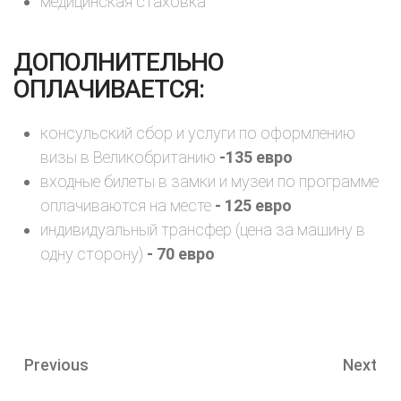
медицинская стаховка
ДОПОЛНИТЕЛЬНО
ОПЛАЧИВАЕТСЯ:
консульский сбор и услуги по оформлению
визы в Великобританию
-135 евро
входные билеты в замки и музеи по программе
оплачиваются на месте
- 125 евро
индивидуальный трансфер (цена за машину в
одну сторону)
- 70 евро
Previous
Next