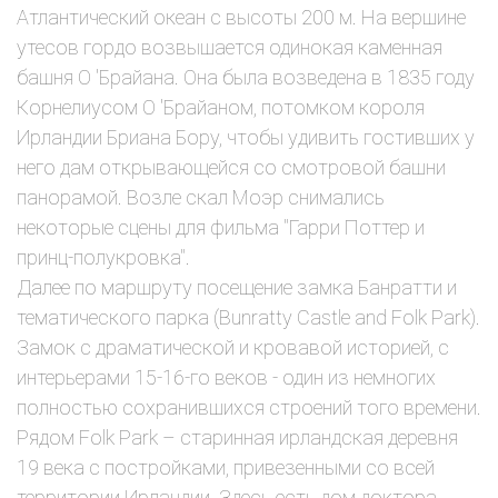
Атлантический океан с высоты 200 м. На вершине
утесов гордо возвышается одинокая каменная
башня О 'Брайана. Она была возведена в 1835 году
Корнелиусом О 'Брайаном, потомком короля
Ирландии Бриана Бору, чтобы удивить гостивших у
него дам открывающейся со смотровой башни
панорамой. Возле скал Моэр снимались
некоторые сцены для фильма "Гарри Поттер и
принц-полукровка".
Далее по маршруту посещение замка Банратти и
тематического парка (Bunratty Castle and Folk Park).
Замок с драматической и кровавой историей, с
интерьерами 15-16-го веков - один из немногих
полностью сохранившихся строений того времени.
Рядом Folk Park – старинная ирландская деревня
19 века с постройками, привезенными со всей
территории Ирландии. Здесь есть дом доктора,