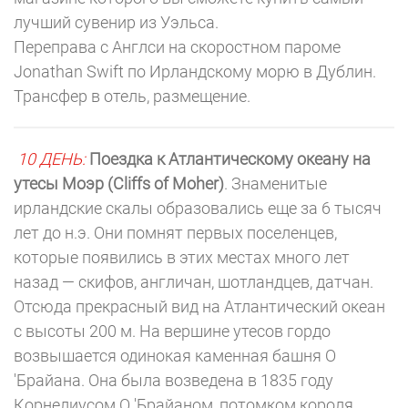
лучший сувенир из Уэльса.
Переправа с Англси на скоростном пароме
Jonathan Swift по Ирландскому морю в Дублин.
Трансфер в отель, размещение.
10 ДЕНЬ:
Поездка к Атлантическому океану на
утесы Моэр (Cliffs of Moher)
. Знаменитые
ирландские скалы образовались еще за 6 тысяч
лет до н.э. Они помнят первых поселенцев,
которые появились в этих местах много лет
назад — скифов, англичан, шотландцев, датчан.
Отсюда прекрасный вид на Атлантический океан
с высоты 200 м. На вершине утесов гордо
возвышается одинокая каменная башня О
'Брайана. Она была возведена в 1835 году
Корнелиусом О 'Брайаном, потомком короля