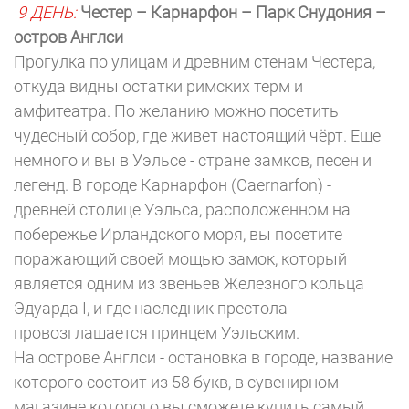
9 ДЕНЬ:
Честер – Карнарфон – Парк Снудония –
остров Англси
Прогулка по улицам и древним стенам Честера,
откуда видны остатки римских терм и
амфитеатра. По желанию можно посетить
чудесный собор, где живет настоящий чёрт. Еще
немного и вы в Уэльсе - стране замков, песен и
легенд. В городе Карнарфон (Caernarfon) -
древней столице Уэльса, расположенном на
побережье Ирландского моря, вы посетите
поражающий своей мощью замок, который
является одним из звеньев Железного кольца
Эдуарда I, и где наследник престола
провозглашается принцем Уэльским.
На острове Англси - остановка в городе, название
которого состоит из 58 букв, в сувенирном
магазине которого вы сможете купить самый