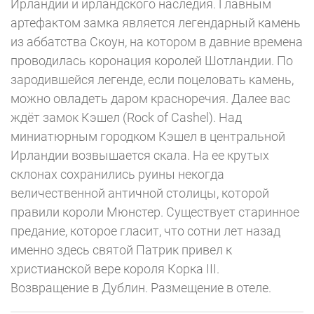
Ирландии и ирландского наследия. Главным
артефактом замка является легендарный камень
из аббатства Скоун, на котором в давние времена
проводилась коронация королей Шотландии. По
зародившейся легенде, если поцеловать камень,
можно овладеть даром красноречия. Далее вас
ждёт замок Кэшел (Rock of Cashel). Над
миниатюрным городком Кэшел в центральной
Ирландии возвышается скала. На ее крутых
склонах сохранились руины некогда
величественной античной столицы, которой
правили короли Мюнстер. Существует старинное
предание, которое гласит, что сотни лет назад
именно здесь святой Патрик привел к
христианской вере короля Корка III.
Возвращение в Дублин. Размещение в отеле.