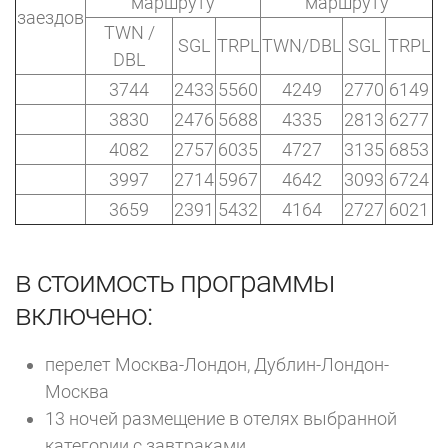
маршруту
маршруту
заездов
TWN /
SGL
TRPL
TWN/DBL
SGL
TRPL
DBL
3744
2433
5560
4249
2770
6149
3830
2476
5688
4335
2813
6277
4082
2757
6035
4727
3135
6853
3997
2714
5967
4642
3093
6724
3659
2391
5432
4164
2727
6021
в стоимость программы
включено:
перелет Москва-Лондон, Дублин-Лондон-
Москва
13 ночей размещение в отелях выбранной
категории с завтраками