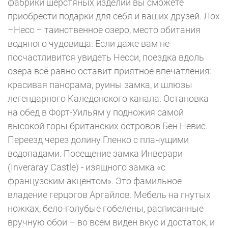
фабрики шерстяных изделий вы сможете
приобрести подарки для себя и ваших друзей. Лох
–Несс – таинственное озеро, место обитания
водяного чудовища. Если даже вам не
посчастливится увидеть Несси, поездка вдоль
озера всё равно оставит приятное впечатления:
красивая панорама, руины замка, и шлюзы
легендарного Каледонского канала. Остановка
на обед в Форт-Уильям у подножия самой
высокой горы британских островов Бен Невис.
Переезд через долину Гленко с плачущими
водопадами. Посещение замка Инверари
(Inveraray Castle) - изящного замка «с
французским акцентом». Это фамильное
владение герцогов Аргайлов. Мебель на гнутых
ножках, бело-голубые гобелены, расписанные
вручную обои – во всем виден вкус и достаток, и